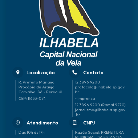
Localização
Contato
R. Prefeito Mariano
12 3896 9200
Procópio de Araújo
protocolo@ilhabela.sp.gov.
Carvalho, 86 - Perequê
br
CEP: 11633-074
• Imprensa
12 3896 9200 (Ramal 9270)
jornalismo@ilhabela.sp.gov
.br
Atendimento
CNPJ
Das 10h às 17h