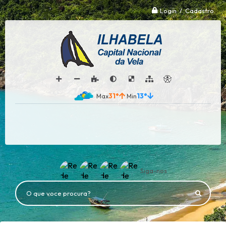
Login / Cadastro
31°
13°
Siga-nos
O que voce procura?