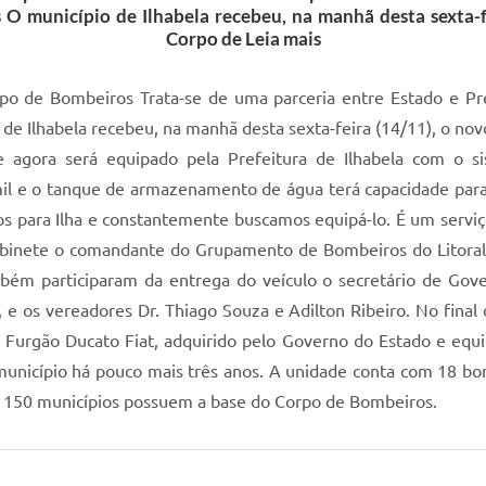
O município de Ilhabela recebeu, na manhã desta sexta-f
Corpo de Leia mais
po de Bombeiros Trata-se de uma parceria entre Estado e Pref
de Ilhabela recebeu, na manhã desta sexta-feira (14/11), o no
 e agora será equipado pela Prefeitura de Ilhabela com o 
 e o tanque de armazenamento de água terá capacidade para 4
 para Ilha e constantemente buscamos equipá-lo. É um serviç
abinete o comandante do Grupamento de Bombeiros do Litoral
bém participaram da entrega do veículo o secretário de Govern
o, e os vereadores Dr. Thiago Souza e Adilton Ribeiro. No fina
Furgão Ducato Fiat, adquirido pelo Governo do Estado e equi
município há pouco mais três anos. A unidade conta com 18 bo
de 150 municípios possuem a base do Corpo de Bombeiros.