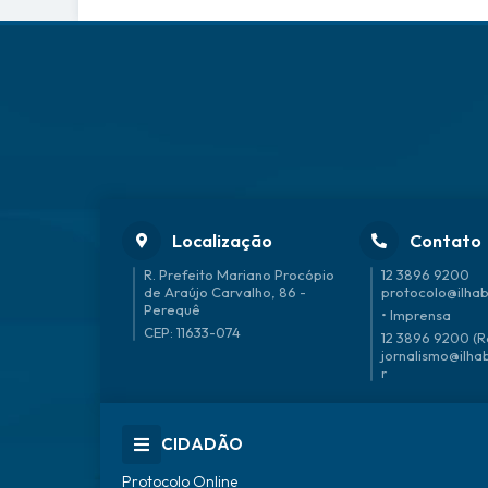
Localização
Contato
R. Prefeito Mariano Procópio
12 3896 9200
de Araújo Carvalho, 86 -
protocolo@ilhab
Perequê
• Imprensa
CEP: 11633-074
12 3896 9200 (R
jornalismo@ilha
r
CIDADÃO
Protocolo Online