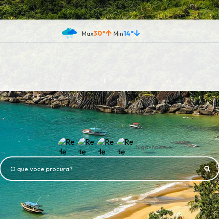
30°
14°
Siga-nos
O que voce procura?