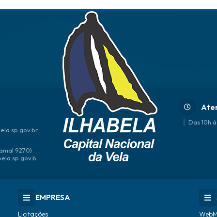
Ate
Das 10h à
ela.sp.gov.br
amal 9270)
bela.sp.gov.b
EMPRESA
Licitações
WebM