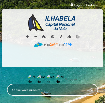
Login / Cadastro
26°
14°
Siga-nos
O que voce procura?