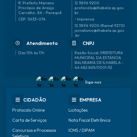
R. Prefeito Mariano
12 3896 9200
Procópio de Araújo
protocolo@ilhabela.sp.gov.
Carvalho, 86 - Perequê
br
CEP: 11633-074
• Imprensa
12 3896 9200 (Ramal 9270)
jornalismo@ilhabela.sp.gov
.br
Atendimento
CNPJ
Das 10h às 17h
46.482.865/0001-32
Siga-nos
CIDADÃO
EMPRESA
Protocolo Online
Licitações
Carta de Serviços
Nota Fiscal Eletrônica
Concursos e Processos
ICMS / DIPAM
Seletivos