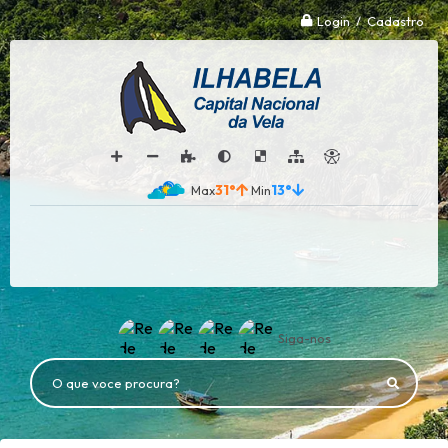
Login / Cadastro
31°
13°
Siga-nos
O que voce procura?