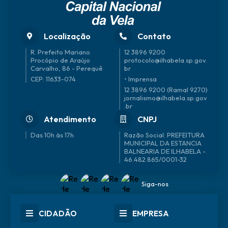
Localização
Contato
R. Prefeito Mariano
12 3896 9200
Procópio de Araújo
protocolo@ilhabela.sp.gov.
Carvalho, 86 - Perequê
br
CEP: 11633-074
• Imprensa
12 3896 9200 (Ramal 9270)
jornalismo@ilhabela.sp.gov
.br
Atendimento
CNPJ
Das 10h às 17h
46.482.865/0001-32
Siga-nos
CIDADÃO
EMPRESA