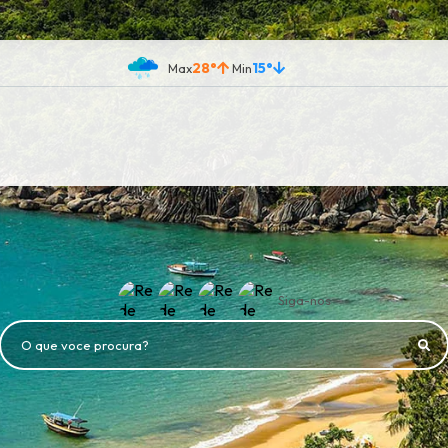
28°
15°
Siga-nos
O que voce procura?