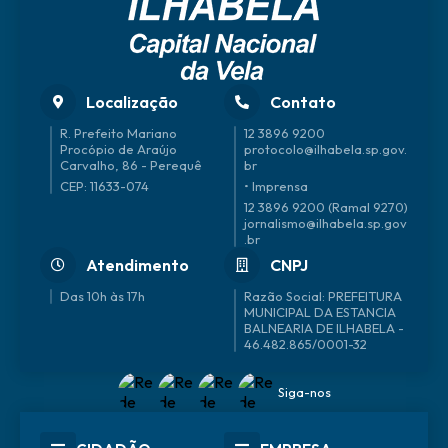
Localização
Contato
R. Prefeito Mariano
12 3896 9200
Procópio de Araújo
protocolo@ilhabela.sp.gov.
Carvalho, 86 - Perequê
br
CEP: 11633-074
• Imprensa
12 3896 9200 (Ramal 9270)
jornalismo@ilhabela.sp.gov
.br
Atendimento
CNPJ
Das 10h às 17h
46.482.865/0001-32
Siga-nos