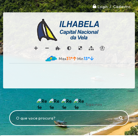
Login / Cadastro
31°
13°
Siga-nos
O que voce procura?