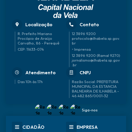
Localização
Contato
R. Prefeito Mariano
12 3896 9200
Procópio de Araújo
protocolo@ilhabela.sp.gov.
Carvalho, 86 - Perequê
br
CEP: 11633-074
• Imprensa
12 3896 9200 (Ramal 9270)
jornalismo@ilhabela.sp.gov
.br
Atendimento
CNPJ
Das 10h às 17h
46.482.865/0001-32
Siga-nos
CIDADÃO
EMPRESA