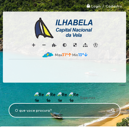
Login / Cadastro
31°
13°
Siga-nos
O que voce procura?