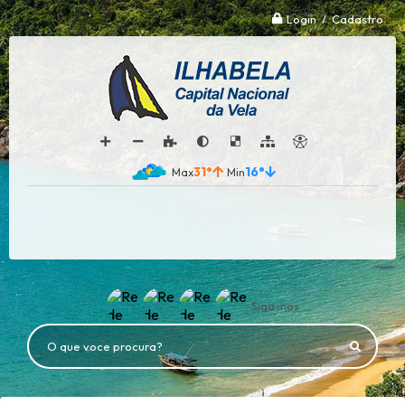
Login / Cadastro
31°
16°
Siga-nos
O que voce procura?