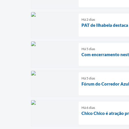
Há 2 dias
PAT de Ilhabela destaca
Há 5 dias
Com encerramento neste 
Há 5 dias
Fórum do Corredor Azul 
Há 6 dias
Chico Chico é atração pr