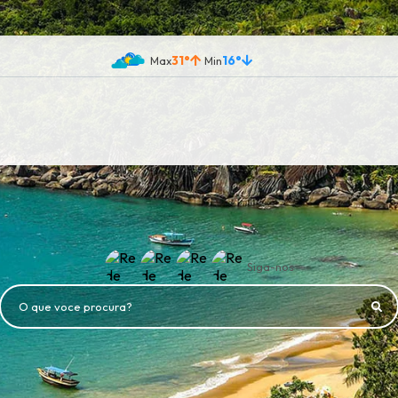
31°
16°
Siga-nos
O que voce procura?