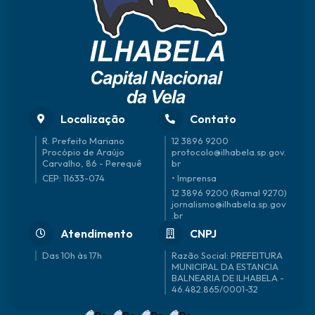
Localização
Contato
R. Prefeito Mariano
12 3896 9200
Procópio de Araújo
protocolo@ilhabela.sp.gov.
Carvalho, 86 - Perequê
br
CEP: 11633-074
• Imprensa
12 3896 9200 (Ramal 9270)
jornalismo@ilhabela.sp.gov
.br
Atendimento
CNPJ
Das 10h às 17h
46.482.865/0001-32