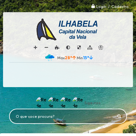
Login / Cadastro
28°
15°
Siga-nos
O que voce procura?