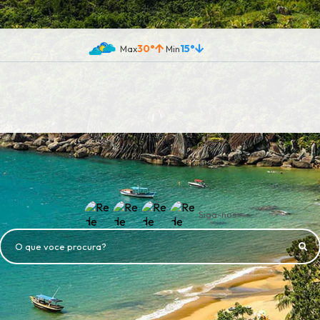
30°
15°
Siga-nos
O que voce procura?