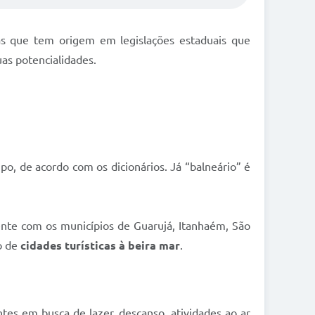
mas que tem origem em legislações estaduais que
as potencialidades.
po, de acordo com os dicionários. Já “balneário” é
mente com os municípios de Guarujá, Itanhaém, São
o de
cidades turísticas à beira mar
.
antes em busca de lazer, descanso, atividades ao ar