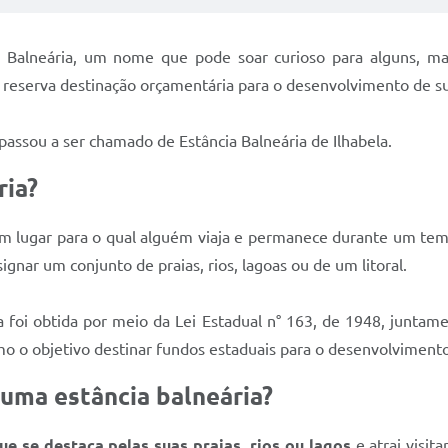
ia Balneária, um nome que pode soar curioso para alguns, 
e reserva destinação orçamentária para o desenvolvimento de su
 passou a ser chamado de Estância Balneária de Ilhabela.
ria?
 um lugar para o qual alguém viaja e permanece durante um tem
ignar um conjunto de praias, rios, lagoas ou de um litoral.
a foi obtida por meio da Lei Estadual n° 163, de 1948, junta
mo o objetivo destinar fundos estaduais para o desenvolviment
 uma estância balneária?
ue se destaca pelas suas praias, rios ou lagos
e atrai visit