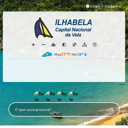
Login / Cadastro
31°
16°
Siga-nos
O que voce procura?