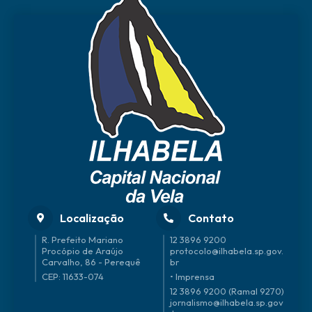
Localização
Contato
R. Prefeito Mariano
12 3896 9200
Procópio de Araújo
protocolo@ilhabela.sp.gov.
Carvalho, 86 - Perequê
br
CEP: 11633-074
• Imprensa
12 3896 9200 (Ramal 9270)
jornalismo@ilhabela.sp.gov