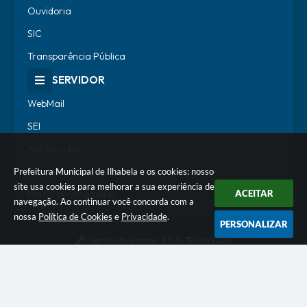
Ouvidoria
SIC
Transparência Pública
SERVIDOR
WebMail
SEI
Alô Servidor
Escola de Governo
Prefeitura Municipal de Ilhabela e os cookies: nosso
site usa cookies para melhorar a sua experiência de
Portal do Estagiário
ACEITAR
navegação. Ao continuar você concorda com a
nossa
Política de Cookies
e
Privacidade
.
PERSONALIZAR
Versão do Sistema:
3.5.3 - 19/06/2026
Portal atualizado em:
05/08/2026 18:15
Dados Abertos
© Copyright Instar - 2006-2026. Todos os direitos