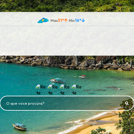
31°
16°
Siga-nos
O que voce procura?