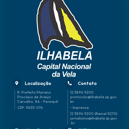
Localização
Contato
R. Prefeito Mariano
12 3896 9200
Procópio de Araújo
protocolo@ilhabela.sp.gov.
Carvalho, 86 - Perequê
br
CEP: 11633-074
• Imprensa
12 3896 9200 (Ramal 9270)
jornalismo@ilhabela.sp.gov
.br