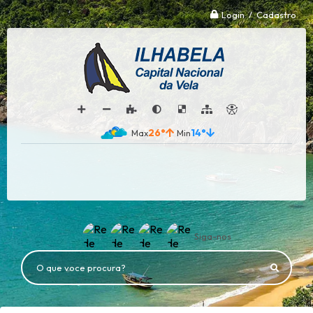
Login / Cadastro
26°
14°
Siga-nos
O que voce procura?