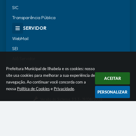
SIC
Transparência Pública
SERVIDOR
WebMail
SEI
Alô Servidor
Escola de Governo
Prefeitura Municipal de Ilhabela e os cookies: nosso
site usa cookies para melhorar a sua experiência de
Portal do Estagiário
ACEITAR
navegação. Ao continuar você concorda com a
nossa
Política de Cookies
e
Privacidade
.
PERSONALIZAR
Versão do Sistema:
3.5.3 - 19/06/2026
Portal atualizado em:
07/08/2026 18:07
Dados Abertos
© Copyright Instar - 2006-2026. Todos os direitos
reservados -
Instar Tecnologia