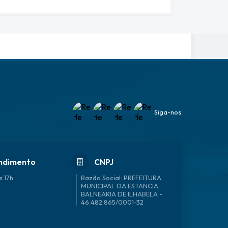
Siga-nos
ndimento
CNPJ
s 17h
46.482.865/0001-32