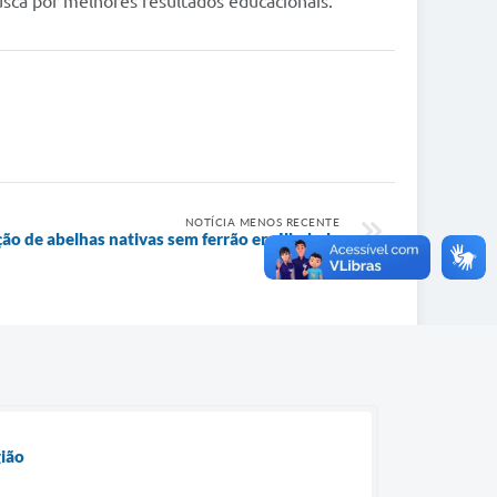
usca por melhores resultados educacionais.
NOTÍCIA MENOS RECENTE
ção de abelhas nativas sem ferrão em Ilhabela
gião