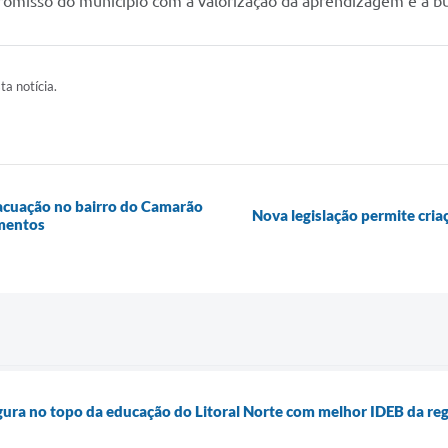
promisso do município com a valorização da aprendizagem e a b
ta notícia.
evacuação no bairro do Camarão
Nova legislação permite cria
amentos
figura no topo da educação do Litoral Norte com melhor IDEB da re