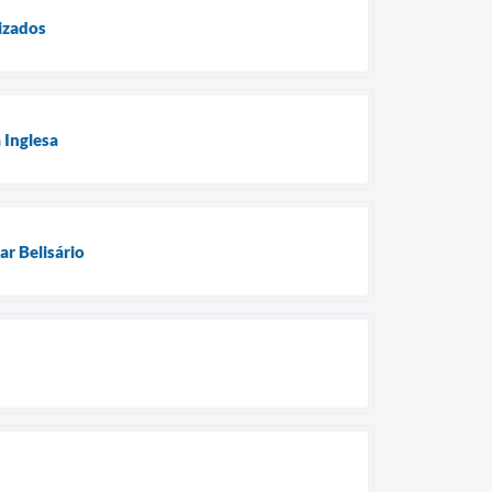
izados
 Inglesa
r Belisário