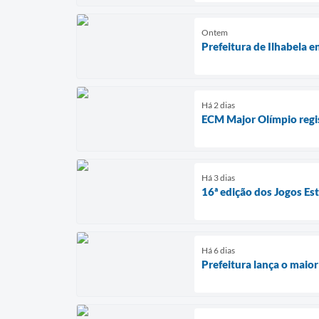
Ontem
Prefeitura de Ilhabela e
Há 2 dias
ECM Major Olímpio regi
Há 3 dias
16ª edição dos Jogos Es
Há 6 dias
Prefeitura lança o maio