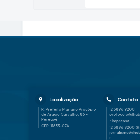
Localização
Contato
R. Prefeito Mariano Procópio
12 3896 9200
de Araújo Carvalho, 86 -
protocolo@ilhab
Perequê
• Imprensa
CEP: 11633-074
12 3896 9200 (R
jornalismo@ilha
r