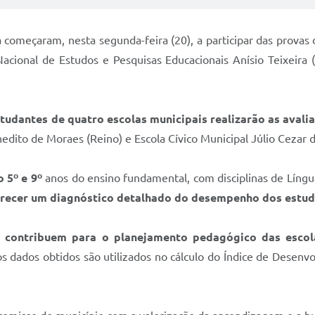
a começaram, nesta segunda-feira (20), a participar das provas
Nacional de Estudos e Pesquisas Educacionais Anísio Teixeira 
studantes de quatro escolas municipais realizarão as avali
edito de Moraes (Reino) e Escola Cívico Municipal Júlio Cezar de
o 5º e 9º
anos do ensino fundamental, com disciplinas de Líng
ferecer um diagnóstico detalhado do desempenho dos estud
 contribuem para o planejamento pedagógico das escola
os dados obtidos são utilizados no cálculo do Índice de Desenv