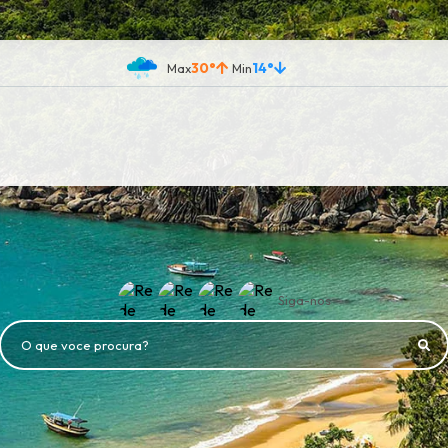
30°
14°
Siga-nos
O que voce procura?