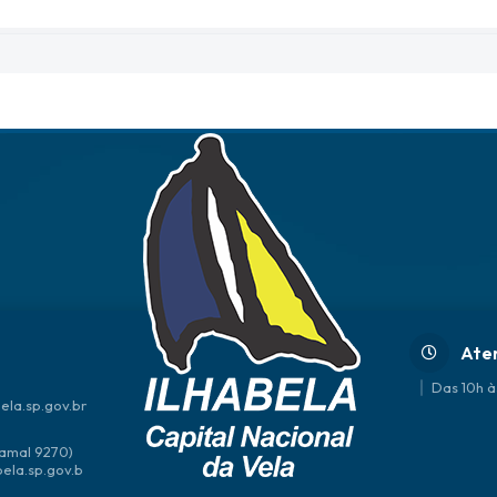
Ate
Das 10h à
ela.sp.gov.br
amal 9270)
bela.sp.gov.b