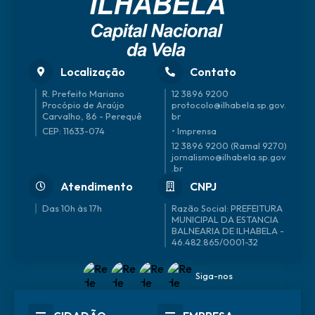
Localização
Contato
R. Prefeito Mariano
12 3896 9200
Procópio de Araújo
protocolo@ilhabela.sp.gov.
Carvalho, 86 - Perequê
br
CEP: 11633-074
• Imprensa
12 3896 9200 (Ramal 9270)
jornalismo@ilhabela.sp.gov
.br
Atendimento
CNPJ
Das 10h às 17h
46.482.865/0001-32
Siga-nos