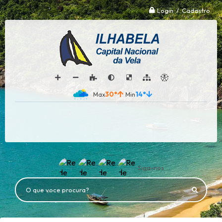
Login / Cadastro
30°
14°
Siga-nos
O que voce procura?