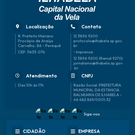
Localização
Contato
R. Prefeito Mariano
12 3896 9200
Procópio de Araújo
protocolo@ilhabela.sp.gov.
Carvalho, 86 - Perequê
br
CEP: 11633-074
• Imprensa
12 3896 9200 (Ramal 9270)
jornalismo@ilhabela.sp.gov
.br
Atendimento
CNPJ
Das 10h às 17h
46.482.865/0001-32
Siga-nos
CIDADÃO
EMPRESA