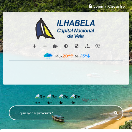
Login / Cadastro
20°
13°
Siga-nos
O que voce procura?