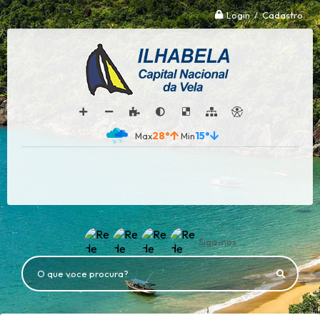
Login / Cadastro
28°
15°
Siga-nos
O que voce procura?