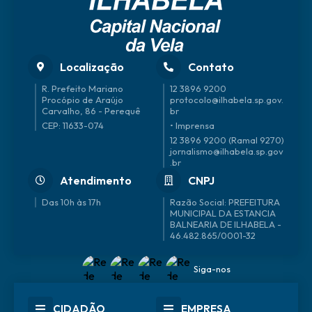
Localização
Contato
R. Prefeito Mariano
12 3896 9200
Procópio de Araújo
protocolo@ilhabela.sp.gov.
Carvalho, 86 - Perequê
br
CEP: 11633-074
• Imprensa
12 3896 9200 (Ramal 9270)
jornalismo@ilhabela.sp.gov
.br
Atendimento
CNPJ
Das 10h às 17h
46.482.865/0001-32
Siga-nos
CIDADÃO
EMPRESA