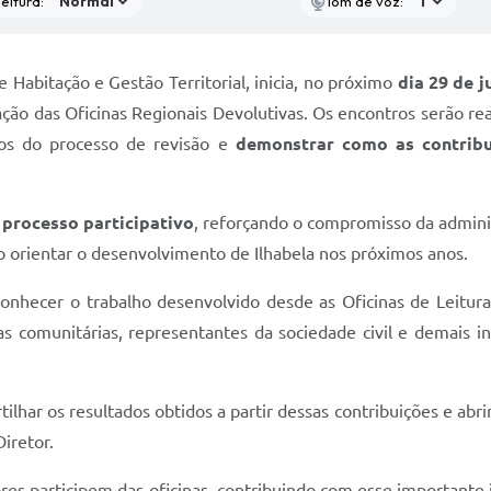
eitura:
Tom de voz:
e Habitação e Gestão Territorial, inicia, no próximo
dia 29 de j
ão das Oficinas Regionais Devolutivas. Os encontros serão re
ços do processo de revisão e
demonstrar como as contrib
 processo participativo
, reforçando o compromisso da adminis
rão orientar o desenvolvimento de Ilhabela nos próximos anos.
conhecer o trabalho desenvolvido desde as Oficinas de Leitur
as comunitárias, representantes da sociedade civil e demais 
ilhar os resultados obtidos a partir dessas contribuições e ab
iretor.
ores participem das oficinas, contribuindo com esse important