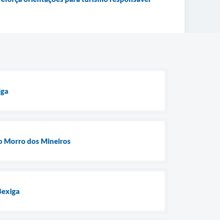
iga
do Morro dos Mineiros
Bexiga