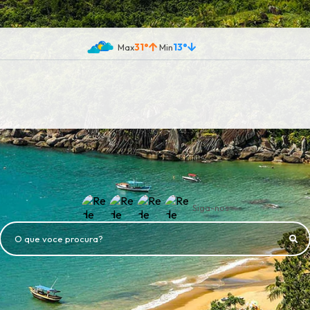
31°
13°
Siga-nos
O que voce procura?