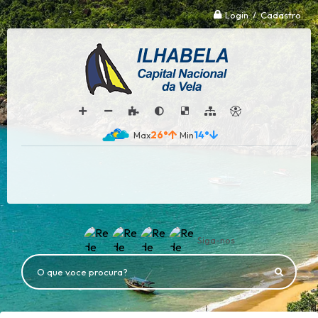
Login / Cadastro
26°
14°
Siga-nos
O que voce procura?