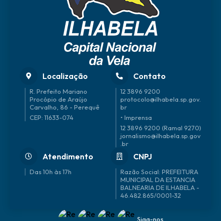
Localização
Contato
R. Prefeito Mariano
12 3896 9200
Procópio de Araújo
protocolo@ilhabela.sp.gov.
Carvalho, 86 - Perequê
br
CEP: 11633-074
• Imprensa
12 3896 9200 (Ramal 9270)
jornalismo@ilhabela.sp.gov
.br
Atendimento
CNPJ
Das 10h às 17h
46.482.865/0001-32
Siga-nos