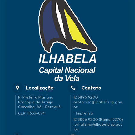
Localização
Contato
R. Prefeito Mariano
12 3896 9200
Procópio de Araújo
protocolo@ilhabela.sp.gov.
Carvalho, 86 - Perequê
br
CEP: 11633-074
• Imprensa
12 3896 9200 (Ramal 9270)
jornalismo@ilhabela.sp.gov
.br