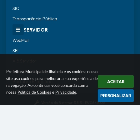
SIC
Transparência Pública
SERVIDOR
WebMail
SEI
Alô Servidor
Escola de Governo
Prefeitura Municipal de Ilhabela e os cookies: nosso
site usa cookies para melhorar a sua experiência de
Portal do Estagiário
ACEITAR
navegação. Ao continuar você concorda com a
nossa
Política de Cookies
e
Privacidade
.
PERSONALIZAR
Versão do Sistema:
3.5.3 - 19/06/2026
Portal atualizado em:
06/08/2026 08:56
Dados Abertos
© Copyright Instar - 2006-2026. Todos os direitos
reservados -
Instar Tecnologia