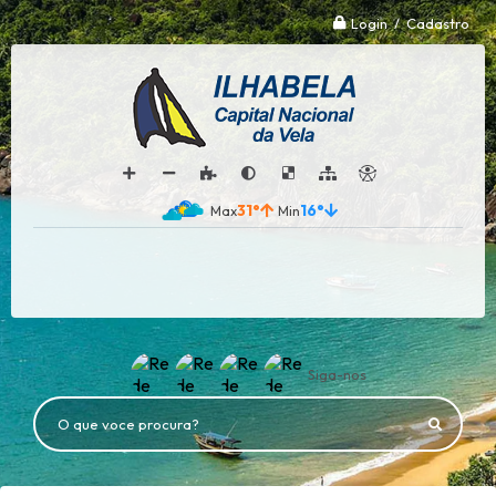
Login / Cadastro
31°
16°
Siga-nos
O que voce procura?