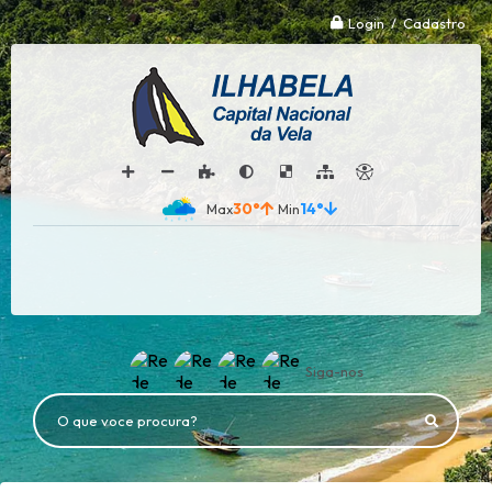
Login / Cadastro
30°
14°
Siga-nos
O que voce procura?