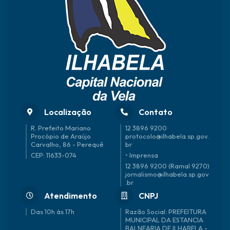
Real
Merli
e
n
Colu
cci
Localização
Contato
R. Prefeito Mariano
12 3896 9200
Procópio de Araújo
protocolo@ilhabela.sp.gov.
Carvalho, 86 - Perequê
br
CEP: 11633-074
• Imprensa
12 3896 9200 (Ramal 9270)
jornalismo@ilhabela.sp.gov
.br
Atendimento
CNPJ
Das 10h às 17h