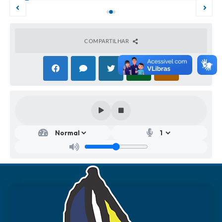
COMPARTILHAR
Secr
Secr
etar
etar
ia
ia
Mu
Mu
nici
nici
pal
pal
de
de
Saú
Edu
de
caçã
o
Lucia
Heid
Fábi
orn
o