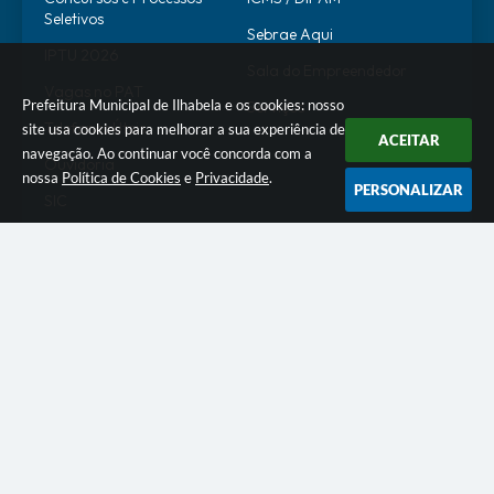
Seletivos
Sebrae Aqui
IPTU 2026
Sala do Empreendedor
Vagas no PAT
Prefeitura Municipal de Ilhabela e os cookies: nosso
Serviços
Telefones Úteis
site usa cookies para melhorar a sua experiência de
ACEITAR
navegação. Ao continuar você concorda com a
Ouvidoria
nossa
Política de Cookies
e
Privacidade
.
PERSONALIZAR
SIC
Transparência Pública
SERVIDOR
WebMail
SEI
Alô Servidor
Escola de Governo
Portal do Estagiário