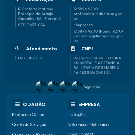
R. Prefeito Mariano
12 3896 9200
Procópio de Araújo
protocolo@ilhabela.sp.gov.
Carvalho, 86 - Perequê
br
CEP: 11633-074
• Imprensa
12 3896 9200 (Ramal 9270)
jornalismo@ilhabela.sp.gov
.br
Atendimento
CNPJ
Das 10h às 17h
46.482.865/0001-32
Siga-nos
CIDADÃO
EMPRESA
Protocolo Online
Licitações
Carta de Serviços
Nota Fiscal Eletrônica
Concursos e Processos
ICMS / DIPAM