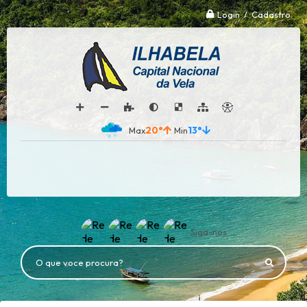
Login / Cadastro
20°
13°
Siga-nos
O que voce procura?