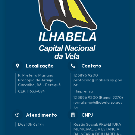
nio
Merli
Gabr
de
n
iel
Olive
Roch
ira
a
Filho
Localização
Contato
R. Prefeito Mariano
12 3896 9200
Procópio de Araújo
protocolo@ilhabela.sp.gov.
Carvalho, 86 - Perequê
br
CEP: 11633-074
• Imprensa
12 3896 9200 (Ramal 9270)
jornalismo@ilhabela.sp.gov
.br
Atendimento
CNPJ
Das 10h às 17h