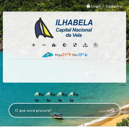
Login / Cadastro
31°
13°
Siga-nos
O que voce procura?