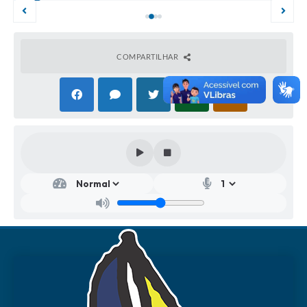
COMPARTILHAR
Secr
Secr
Secr
etar
etar
etar
ia
ia
ia
Mu
Mu
Mu
nici
nici
nici
pal
pal
pal
de
de
de
Cult
Esp
Edu
ura
orte
caçã
e
o
Anisi
Laz
o
Fábi
er
Anto
o