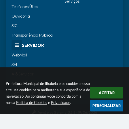
Serviços
Telefones Úteis
Ouvidoria
SIC
Transparência Pública
SERVIDOR
WebMail
SEI
Alô Servidor
Escola de Governo
Prefeitura Municipal de Ilhabela e os cookies: nosso
site usa cookies para melhorar a sua experiência de
ACEITAR
Portal do Estagiário
navegação. Ao continuar você concorda com a
nossa
Política de Cookies
e
Privacidade
.
PERSONALIZAR
Versão do Sistema:
3.5.3 - 19/06/2026
Portal atualizado em:
07/08/2026 18:07
Dados Abertos