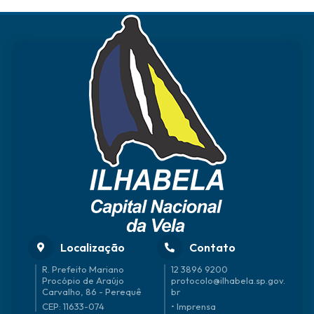
Localização
Contato
R. Prefeito Mariano
12 3896 9200
Procópio de Araújo
protocolo@ilhabela.sp.gov.
Carvalho, 86 - Perequê
br
CEP: 11633-074
• Imprensa