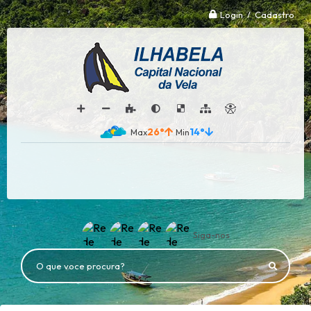
Login / Cadastro
26°
14°
Siga-nos
O que voce procura?