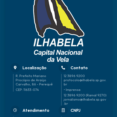
Localização
Contato
R. Prefeito Mariano
12 3896 9200
Procópio de Araújo
protocolo@ilhabela.sp.gov.
Carvalho, 86 - Perequê
br
CEP: 11633-074
• Imprensa
12 3896 9200 (Ramal 9270)
jornalismo@ilhabela.sp.gov
.br
Atendimento
CNPJ