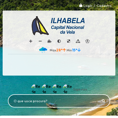
Login / Cadastro
28°
15°
Siga-nos
O que voce procura?