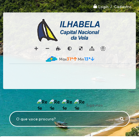
Login / Cadastro
31°
13°
Siga-nos
O que voce procura?