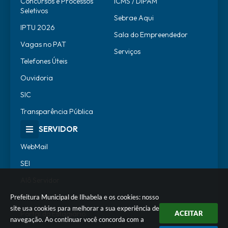
Concursos e Processos
ICMS / DIPAM
Seletivos
Sebrae Aqui
IPTU 2026
Sala do Empreendedor
Vagas no PAT
Serviços
Telefones Úteis
Ouvidoria
SIC
Transparência Pública
SERVIDOR
WebMail
SEI
Alô Servidor
Escola de Governo
Prefeitura Municipal de Ilhabela e os cookies: nosso
site usa cookies para melhorar a sua experiência de
Portal do Estagiário
ACEITAR
navegação. Ao continuar você concorda com a