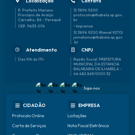
Localização
Contato
R. Prefeito Mariano
12 3896 9200
Procópio de Araújo
protocolo@ilhabela.sp.gov.
Carvalho, 86 - Perequê
br
CEP: 11633-074
• Imprensa
12 3896 9200 (Ramal 9270)
jornalismo@ilhabela.sp.gov
.br
Atendimento
CNPJ
Das 10h às 17h
46.482.865/0001-32
Siga-nos
CIDADÃO
EMPRESA
Protocolo Online
Licitações
Carta de Serviços
Nota Fiscal Eletrônica