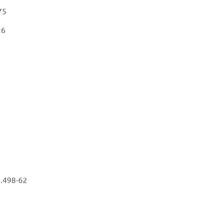
75
26
6.498-62