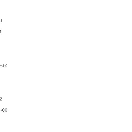
0
1
8-32
32
8-00