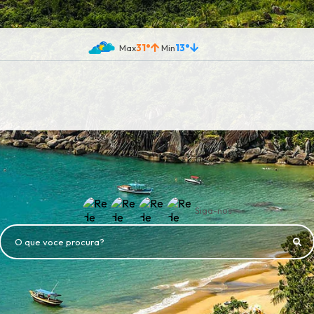
31°
13°
Siga-nos
O que voce procura?