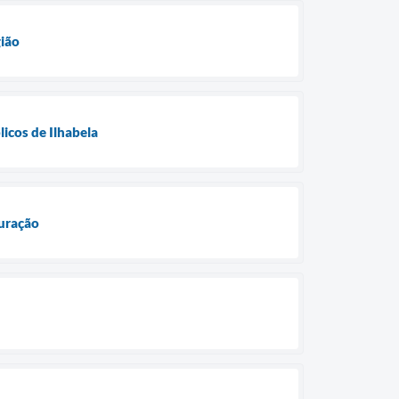
gião
licos de Ilhabela
uração