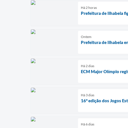
Há 2 horas
Prefeitura de Ilhabela 
Ontem
Prefeitura de Ilhabela e
Há 2 dias
ECM Major Olímpio regi
Há 3 dias
16ª edição dos Jogos Es
Há 6 dias