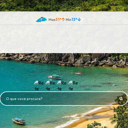
31°
13°
Siga-nos
O que voce procura?