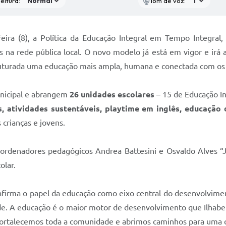
eitura:
Tom de voz:
feira (8), a Política da Educação Integral em Tempo Integra
 na rede pública local. O novo modelo já está em vigor e irá 
ruturada uma educação mais ampla, humana e conectada com os 
unicipal e abrangem
26 unidades escolares
– 15 de Educação In
is, atividades sustentáveis, playtime em inglês, educação 
 crianças e jovens.
oordenadores pedagógicos Andrea Battesini e Osvaldo Alves “
olar.
 reafirma o papel da educação como eixo central do desenvolvim
de. A educação é o maior motor de desenvolvimento que Ilhabe
ortalecemos toda a comunidade e abrimos caminhos para uma ci