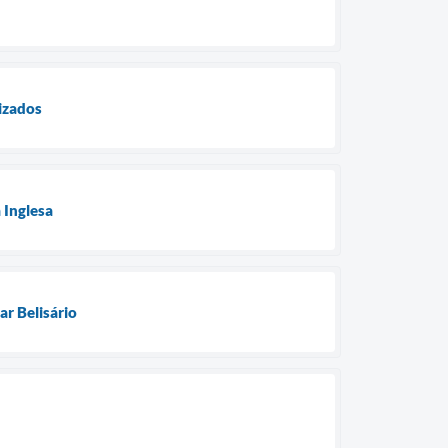
izados
 Inglesa
r Belisário