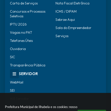
Carta de Serviços
Nota Fiscal Eletrônica
Concursos e Processos
ICMS / DIPAM
Seletivos
Sebrae Aqui
IPTU 2026
Sala do Empreendedor
Vagas no PAT
Serviços
Telefones Úteis
Ouvidoria
SIC
Transparência Pública
SERVIDOR
WebMail
SEI
Alô Servidor
Escola de Governo
Prefeitura Municipal de Ilhabela e os cookies: nosso