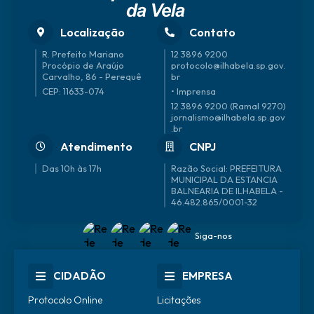
Localização
Contato
R. Prefeito Mariano
12 3896 9200
Procópio de Araújo
protocolo@ilhabela.sp.gov.
Carvalho, 86 - Perequê
br
CEP: 11633-074
• Imprensa
12 3896 9200 (Ramal 9270)
jornalismo@ilhabela.sp.gov
.br
Atendimento
CNPJ
Das 10h às 17h
46.482.865/0001-32
Siga-nos
CIDADÃO
EMPRESA
Protocolo Online
Licitações