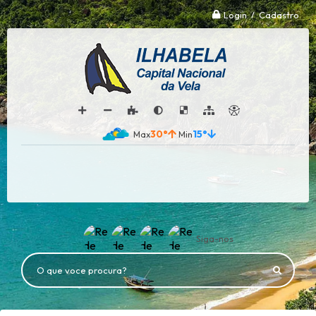
Login / Cadastro
30°
15°
Siga-nos
O que voce procura?