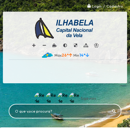
Login / Cadastro
26°
14°
Siga-nos
O que voce procura?