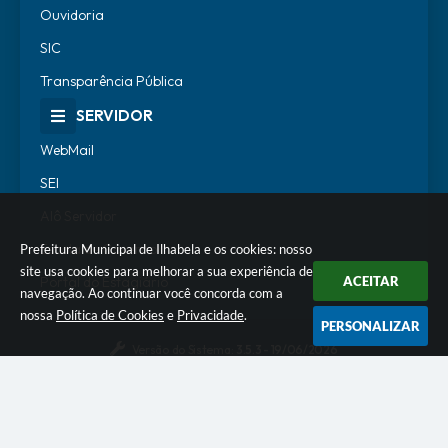
Ouvidoria
SIC
Transparência Pública
SERVIDOR
WebMail
SEI
Alô Servidor
Escola de Governo
Prefeitura Municipal de Ilhabela e os cookies: nosso
site usa cookies para melhorar a sua experiência de
Portal do Estagiário
ACEITAR
navegação. Ao continuar você concorda com a
nossa
Política de Cookies
e
Privacidade
.
PERSONALIZAR
Versão do Sistema:
3.5.3 - 19/06/2026
Portal atualizado em:
07/08/2026 18:07
Dados Abertos
© Copyright Instar - 2006-2026. Todos os direitos
reservados -
Instar Tecnologia