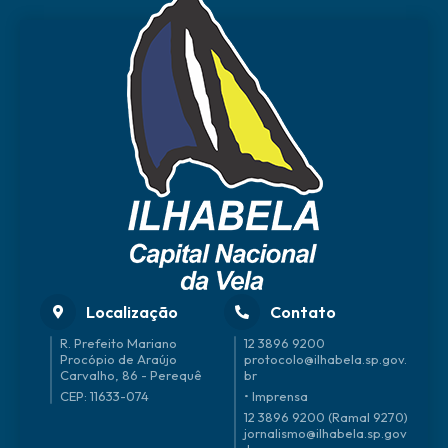
Localização
Contato
R. Prefeito Mariano
12 3896 9200
Procópio de Araújo
protocolo@ilhabela.sp.gov.
Carvalho, 86 - Perequê
br
CEP: 11633-074
• Imprensa
12 3896 9200 (Ramal 9270)
jornalismo@ilhabela.sp.gov