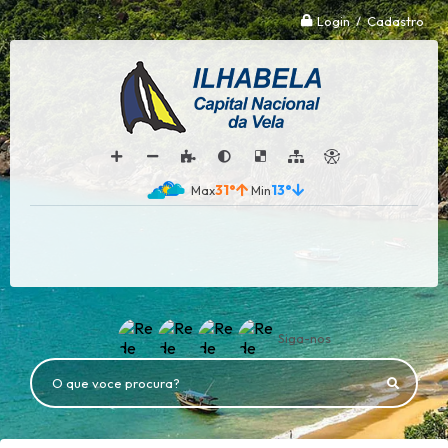
Login / Cadastro
31°
13°
Siga-nos
O que voce procura?