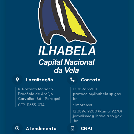
Localização
Contato
R. Prefeito Mariano
12 3896 9200
Procópio de Araújo
protocolo@ilhabela.sp.gov.
Carvalho, 86 - Perequê
br
CEP: 11633-074
• Imprensa
12 3896 9200 (Ramal 9270)
jornalismo@ilhabela.sp.gov
.br
Atendimento
CNPJ