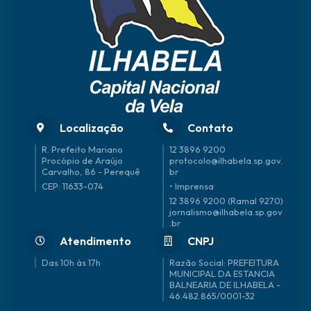
Localização
Contato
R. Prefeito Mariano
12 3896 9200
Procópio de Araújo
protocolo@ilhabela.sp.gov.
Carvalho, 86 - Perequê
br
CEP: 11633-074
• Imprensa
12 3896 9200 (Ramal 9270)
jornalismo@ilhabela.sp.gov
.br
Atendimento
CNPJ
Das 10h às 17h
46.482.865/0001-32