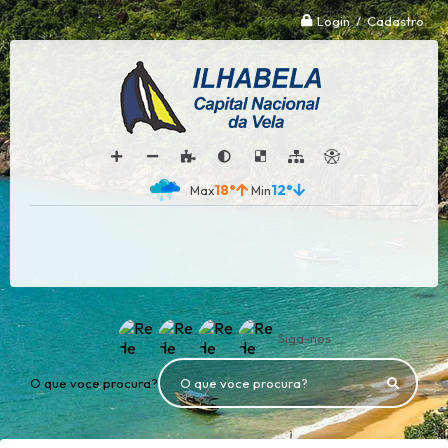
Login / Cadastro
18°
12°
Siga-nos
O que voce procura?