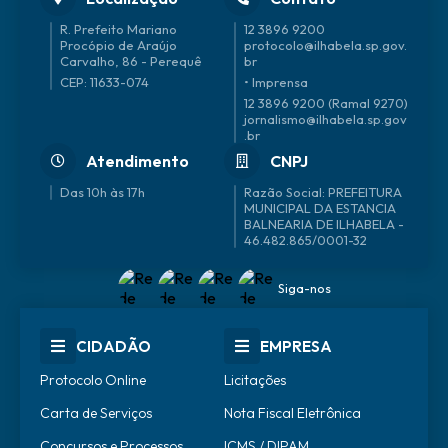
R. Prefeito Mariano
12 3896 9200
Procópio de Araújo
protocolo@ilhabela.sp.gov.
Carvalho, 86 - Perequê
br
CEP: 11633-074
• Imprensa
12 3896 9200 (Ramal 9270)
jornalismo@ilhabela.sp.gov
.br
Atendimento
CNPJ
Das 10h às 17h
46.482.865/0001-32
Siga-nos
CIDADÃO
EMPRESA
Protocolo Online
Licitações
Carta de Serviços
Nota Fiscal Eletrônica
Concursos e Processos
ICMS / DIPAM