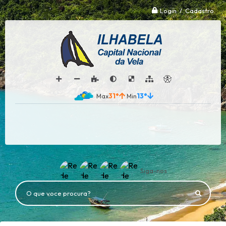
Login / Cadastro
31°
13°
Siga-nos
O que voce procura?