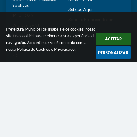
Seletivos
Sebrae Aqui
IPTU 2026
Sala do Empreendedor
Vagas no PAT
Prefeitura Municipal de Ilhabela e os cookies: nosso
Serviços
Telefones Úteis
site usa cookies para melhorar a sua experiência de
ACEITAR
navegação. Ao continuar você concorda com a
Ouvidoria
nossa
Política de Cookies
e
Privacidade
.
PERSONALIZAR
SIC
Transparência Pública
SERVIDOR
WebMail
SEI
Alô Servidor
Escola de Governo
Portal do Estagiário