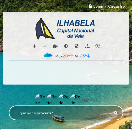
Login / Cadastro
20°
13°
Siga-nos
O que voce procura?