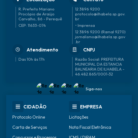
R. Prefeito Mariano
12 3896 9200
Procópio de Araújo
protocolo@ilhabela.sp.gov.
Carvalho, 86 - Perequê
br
CEP: 11633-074
• Imprensa
12 3896 9200 (Ramal 9270)
jornalismo@ilhabela.sp.gov
.br
Atendimento
CNPJ
Das 10h às 17h
46.482.865/0001-32
Siga-nos
CIDADÃO
EMPRESA
Protocolo Online
Licitações
Carta de Serviços
Nota Fiscal Eletrônica
Concursos e Processos
ICMS / DIPAM