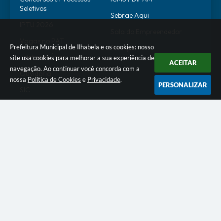
Seletivos
Sebrae Aqui
IPTU 2026
Sala do Empreendedor
Vagas no PAT
Prefeitura Municipal de Ilhabela e os cookies: nosso
Serviços
Telefones Úteis
site usa cookies para melhorar a sua experiência de
ACEITAR
navegação. Ao continuar você concorda com a
Ouvidoria
nossa
Política de Cookies
e
Privacidade
.
PERSONALIZAR
SIC
Transparência Pública
SERVIDOR
WebMail
SEI
Alô Servidor
Escola de Governo
Portal do Estagiário