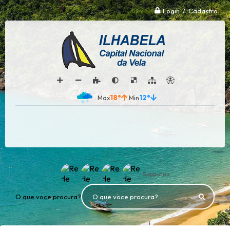
Login / Cadastro
18°
12°
Siga-nos
O que voce procura?