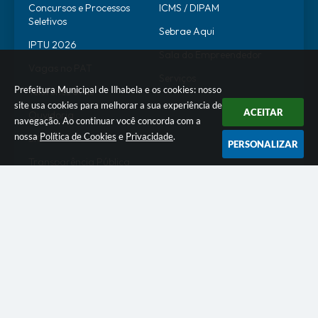
Concursos e Processos
ICMS / DIPAM
Seletivos
Sebrae Aqui
IPTU 2026
Sala do Empreendedor
Vagas no PAT
Serviços
Prefeitura Municipal de Ilhabela e os cookies: nosso
Telefones Úteis
site usa cookies para melhorar a sua experiência de
ACEITAR
Ouvidoria
navegação. Ao continuar você concorda com a
nossa
Política de Cookies
e
Privacidade
.
SIC
PERSONALIZAR
Transparência Pública
SERVIDOR
WebMail
SEI
Alô Servidor
Escola de Governo
Portal do Estagiário