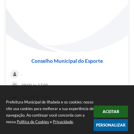
Conselho Municipal do Esporte
.
08:00 às 17:00
(12) 3895-7492
Prefeitura Municipal de Ilhabela e os cookies: nosso
conesporte@ilhabela.sp.gov.br
site usa cookies para melhorar a sua experiência de
ACEITAR
navegação. Ao continuar você concorda com a
Veja mais
Prefeitura Municipal da Estância Balneária de Ilhabela,
nossa
Política de Cookies
e
Privacidade
.
PERSONALIZAR
Rua Prefeito Mariano Procópiode Araújo Carvalho, 86 - Perequê,