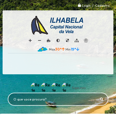
Login / Cadastro
30°
15°
Siga-nos
O que voce procura?