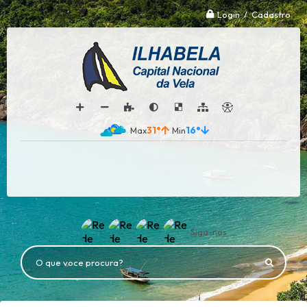
Login / Cadastro
31°
16°
Siga-nos
O que voce procura?