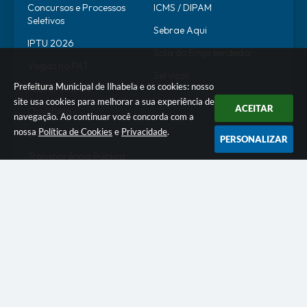
Concursos e Processos
ICMS / DIPAM
Seletivos
Sebrae Aqui
IPTU 2026
Sala do Empreendedor
Vagas no PAT
Serviços
Prefeitura Municipal de Ilhabela e os cookies: nosso
Telefones Úteis
site usa cookies para melhorar a sua experiência de
ACEITAR
Ouvidoria
navegação. Ao continuar você concorda com a
nossa
Política de Cookies
e
Privacidade
.
SIC
PERSONALIZAR
Transparência Pública
SERVIDOR
WebMail
SEI
Alô Servidor
Escola de Governo
Portal do Estagiário