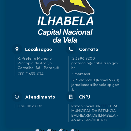
Localização
Contato
R. Prefeito Mariano
12 3896 9200
Procópio de Araújo
protocolo@ilhabela.sp.gov.
Carvalho, 86 - Perequê
br
CEP: 11633-074
• Imprensa
12 3896 9200 (Ramal 9270)
jornalismo@ilhabela.sp.gov
.br
Atendimento
CNPJ
Das 10h às 17h
46.482.865/0001-32