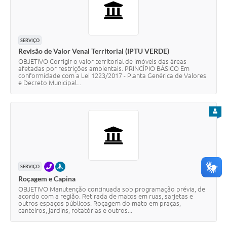
SERVIÇO
Revisão de Valor Venal Territorial (IPTU VERDE)
OBJETIVO Corrigir o valor territorial de imóveis das áreas
afetadas por restrições ambientais. PRINCÍPIO BÁSICO Em
conformidade com a Lei 1223/2017 - Planta Genérica de Valores
e Decreto Municipal...
PARA
TELEFONE
PRESENCIAL
SERVIÇO
Roçagem e Capina
OBJETIVO Manutenção continuada sob programação prévia, de
acordo com a região. Retirada de matos em ruas, sarjetas e
outros espaços públicos. Roçagem do mato em praças,
canteiros, jardins, rotatórias e outros...