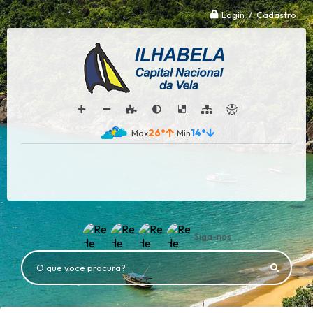
Login / Cadastro
26°
14°
Siga-nos
O que voce procura?