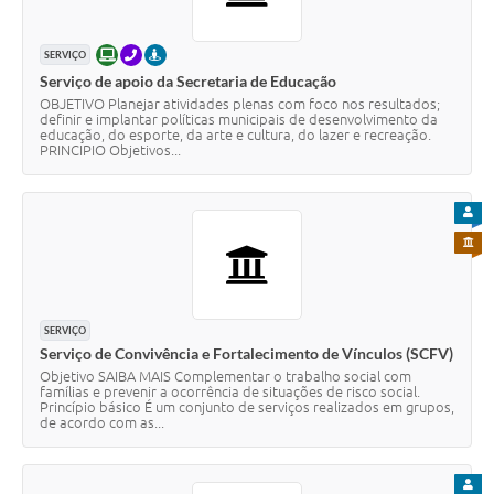
ONLINE
TELEFONE
PRESENCIAL
SERVIÇO
Serviço de apoio da Secretaria de Educação
OBJETIVO Planejar atividades plenas com foco nos resultados;
definir e implantar políticas municipais de desenvolvimento da
educação, do esporte, da arte e cultura, do lazer e recreação.
PRINCIPIO Objetivos...
PARA
PARA 
SERVIÇO
Serviço de Convivência e Fortalecimento de Vínculos (SCFV)
Objetivo SAIBA MAIS Complementar o trabalho social com
famílias e prevenir a ocorrência de situações de risco social.
Princípio básico É um conjunto de serviços realizados em grupos,
de acordo com as...
PARA