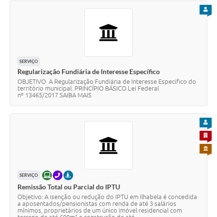
PARA
SERVIÇO
Regularização Fundiária de Interesse Específico
OBJETIVO A Regularização Fundiária de Interesse Especifico do
território municipal. PRINCÍPIO BÁSICO Lei Federal
nº 13465/2017 SAIBA MAIS
PARA
PARA 
PARA 
ONLINE
TELEFONE
PRESENCIAL
SERVIÇO
Remissão Total ou Parcial do IPTU
Objetivo: A isenção ou redução do IPTU em Ilhabela é concedida
a aposentados/pensionistas com renda de até 3 salários
mínimos, proprietários de um único imóvel residencial com
terreno de até 600m² e construção de até...