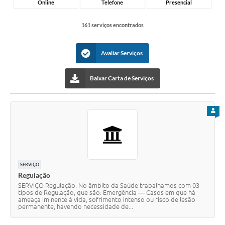
Online
Telefone
Presencial
161 serviços encontrados
Avaliar Serviços
Baixar Carta de Serviços
PARA
SERVIÇO
Regulação
SERVIÇO Regulação: No âmbito da Saúde trabalhamos com 03
tipos de Regulação, que são: Emergência — Casos em que há
ameaça iminente à vida, sofrimento intenso ou risco de lesão
permanente, havendo necessidade de...