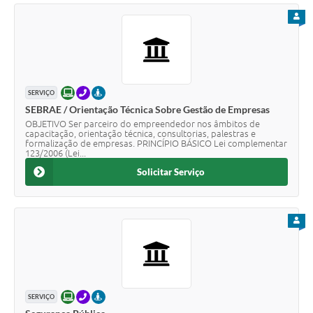
PARA
ONLINE
TELEFONE
PRESENCIAL
SERVIÇO
SEBRAE / Orientação Técnica Sobre Gestão de Empresas
OBJETIVO Ser parceiro do empreendedor nos âmbitos de
capacitação, orientação técnica, consultorias, palestras e
formalização de empresas. PRINCÍPIO BÁSICO Lei complementar
123/2006 (Lei...
Solicitar Serviço
PARA
ONLINE
TELEFONE
PRESENCIAL
SERVIÇO