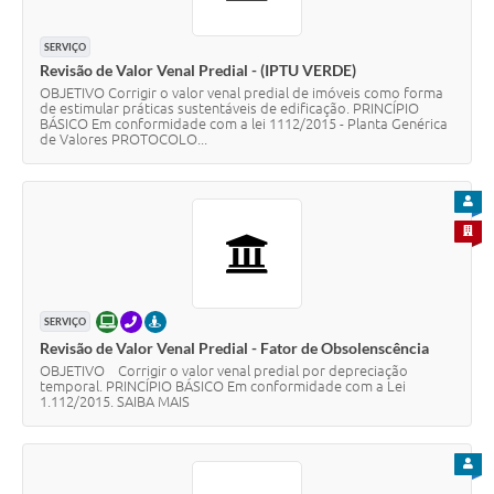
SERVIÇO
Revisão de Valor Venal Predial - (IPTU VERDE)
OBJETIVO Corrigir o valor venal predial de imóveis como forma
de estimular práticas sustentáveis de edificação. PRINCÍPIO
BÁSICO Em conformidade com a lei 1112/2015 - Planta Genérica
de Valores PROTOCOLO...
PARA
PARA 
ONLINE
TELEFONE
PRESENCIAL
SERVIÇO
Revisão de Valor Venal Predial - Fator de Obsolenscência
OBJETIVO Corrigir o valor venal predial por depreciação
temporal. PRINCÍPIO BÁSICO Em conformidade com a Lei
1.112/2015. SAIBA MAIS
PARA